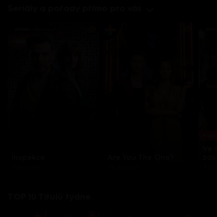
Seriály a pořady přímo pro vás
Každo
Ve 
Inspekce
Are You The One?
zák
8 epizod
32 epizod
3 e
TOP 10 Titulů týdne