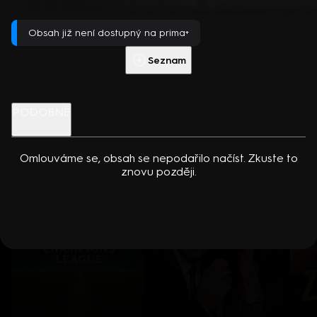
dcerou… Americko-kanadský kriminální seriál (2024). Hrají K.
Přehrát s PREMIUM
Kreuková, R. Sutherland, A. Douglas, M. Loweová, S.
Obsah již není dostupný na prima+
Spracklinová a další
Více info
Přehrát ukázku
Seznam
Nenechte si ujít
PODOBNÉ
Omlouváme se, obsah se nepodařilo načíst. Zkuste to
znovu později.