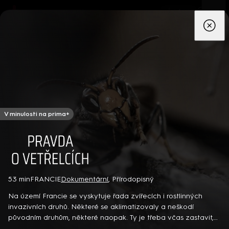
App
Seriály
Filmy
Děti
Zprávy
Novinky
Živě
TV pro
prima+
V minulosti na prima+
Pravda o vetřelcích
Detektiv Karl Alberg přijíždí do přímořského městečka Gibsons,
53 min
FRANCIE
Dokumentární
,
Přírodopisný
aby zde převzal vedení místní policie a začal nový život po
Na území Francie se vyskytuje řada zvířecích i rostlinných
bolestivém rozvodu. Společně se svým týmem odhaluje temná
invazivních druhů. Některé se aklimatizovaly a neškodí
tajemství, která narušují poklidnou atmosféru komunity a
8 epizod
původním druhům, některé naopak. Ty je třeba včas zastavit,
současně se snaží zvládnout komplikovaný vztah s dospívající
než ovládnou celou Evropu… Francouzský dokument (2024)