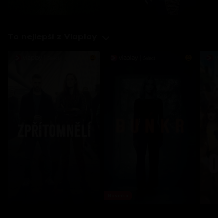
To nejlepší z Viaplay
Novinka