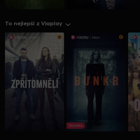
To nejlepší z Viaplay
Novinka