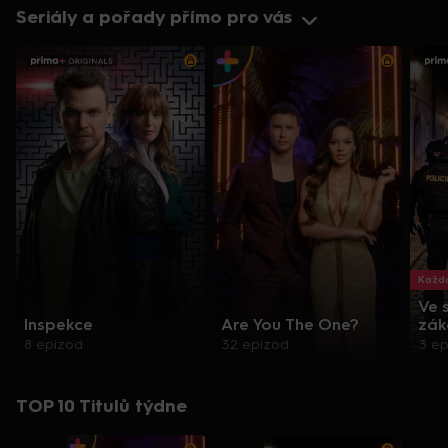
Seriály a pořady přímo pro vás
Každo
Ve 
Inspekce
Are You The One?
zák
8 epizod
32 epizod
3 e
TOP 10 Titulů týdne