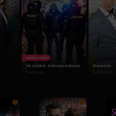
Každou středu
Ve službě: Jménem zákona
Slunečná
3 epizody
160 epizod