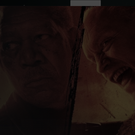
ovinky
Živě
TV program
Operátoři