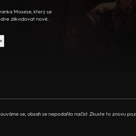
íří do
pěšné
ranka Mosese, který se
hodne zlikvidovat nové
íl od
 B. Willis, M. Freeman,
zhled,
alší. Režie R. Schwentke
logii i
m
etká v
žít a
Každému
em určen
em
 finále
í odměna,
ouváme se, obsah se nepodařilo načíst. Zkuste to znovu pozd