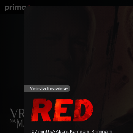
prima+
Seriály
Filmy
Děti
Zprávy
N
V minulosti na prima+
Red
107 min
USA
Akční
,
Komedie
,
Kriminální