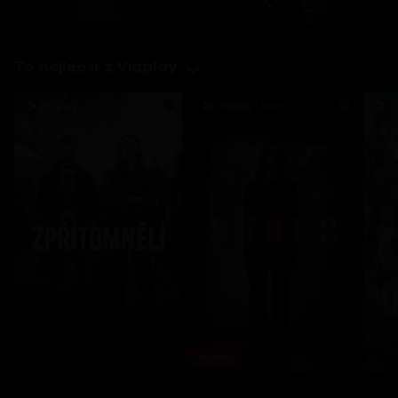
To nejlepší z Viaplay
Novinka