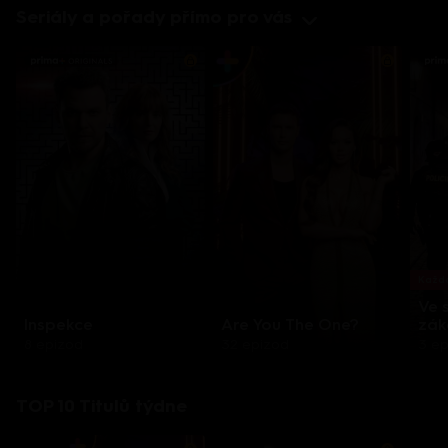
Seriály a pořady přímo pro vás
Každo
Ve 
Inspekce
Are You The One?
zák
8 epizod
32 epizod
3 e
TOP 10 Titulů týdne