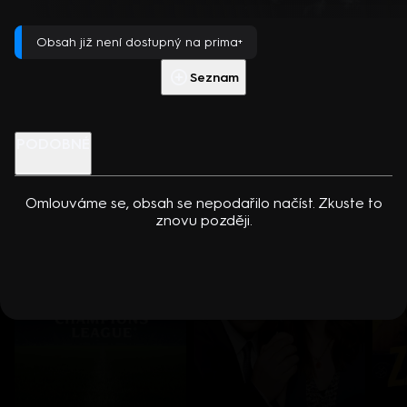
dcerou… Americko-kanadský kriminální seriál (2024). Hrají K.
Přehrát s PREMIUM
Kreuková, R. Sutherland, A. Douglas, M. Loweová, S.
Obsah již není dostupný na prima+
Spracklinová a další
Více info
Přehrát ukázku
Seznam
Nenechte si ujít
PODOBNÉ
Omlouváme se, obsah se nepodařilo načíst. Zkuste to
znovu později.