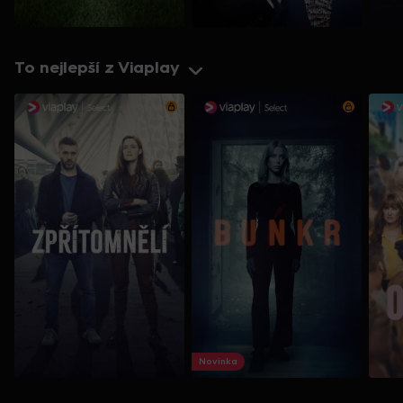
To nejlepší z Viaplay
Novinka