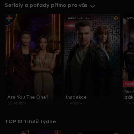
Seriály a pořady přímo pro vás
Každo
Ve 
Are You The One?
Inspekce
zák
32 epizod
8 epizod
3 e
TOP 10 Titulů týdne