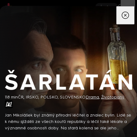
App
Seriály
Filmy
Děti
Zprávy
Novinky
Živě
TV pro
prima+
Šarlatán
118 min
ČR, IRSKO, POLSKO, SLOVENSKO
Drama
,
Životopisný
Detektiv Karl Alberg přijíždí do přímořského městečka Gibsons,
aby zde převzal vedení místní policie a začal nový život po
Jan Mikolášek byl známý přírodní léčitel a znalec bylin. Lidé se
bolestivém rozvodu. Společně se svým týmem odhaluje temná
k němu sjížděli ze všech koutů republiky a léčil také lékaře a
tajemství, která narušují poklidnou atmosféru komunity a
významné osobnosti doby. Na stará kolena se ale jeho
8 epizod
současně se snaží zvládnout komplikovaný vztah s dospívající
kontroverzní věhlas obrátil proti němu a komunisté jeho