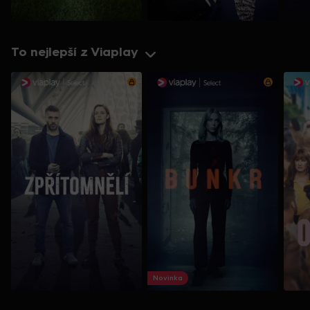
To nejlepší z Viaplay
Novinka