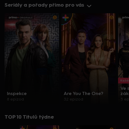
Seriály a pořady přímo pro vás
Každo
Ve 
Inspekce
Are You The One?
zák
8 epizod
32 epizod
3 e
TOP 10 Titulů týdne