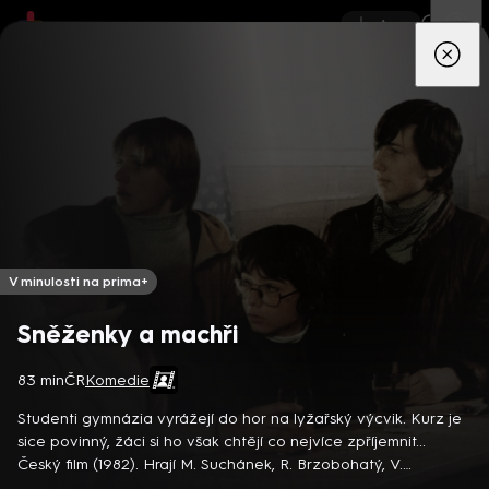
App
Seriály
Filmy
Děti
Zprávy
Novinky
Živě
TV pro
prima+
V minulosti na prima+
Sněženky a machři
83 min
ČR
Komedie
Populární seznamovací reality show Are You The One? míří do
Česka! Můžete se těšit na českou verzi celosvětově úspěšné
Studenti gymnázia vyrážejí do hor na lyžařský výcvik. Kurz je
dating show, ve které deset nezadaných mužů a deset
sice povinný, žáci si ho však chtějí co nejvíce zpříjemnit...
nezadaných žen hledá svou ideální životní lásku. Na rozdíl od
32 epizod
Český film (1982). Hrají M. Suchánek, R. Brzobohatý, V.
běžných seznamek zde nerozhodují pouze sympatie a
Freimanová, J. A. Duchoslav, E. Jeníčková a další. Režie K.