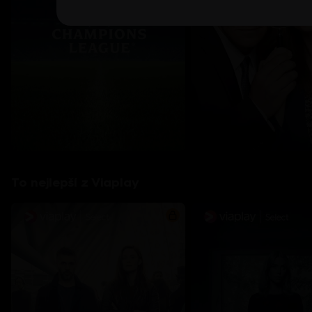
To nejlepší z Viaplay