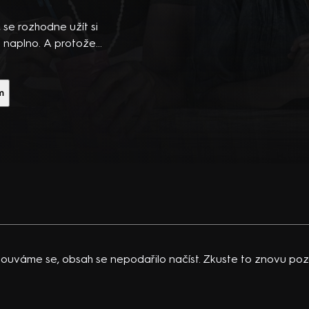
ibsons,
 po
 se rozhodne užít si
 temná
 naplno. A protože
htějí to rozjet opravdu
vající
komedie (2016). Hrají A.
 K.
N. Braun, D. Coussins a
m
acklinová
ouváme se, obsah se nepodařilo načíst. Zkuste to znovu pozd