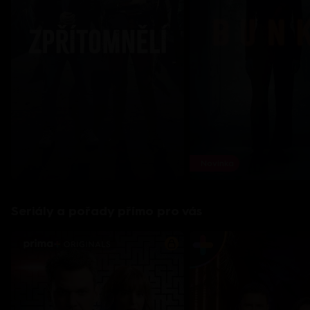
Novinka
Seriály a pořady přímo pro vás