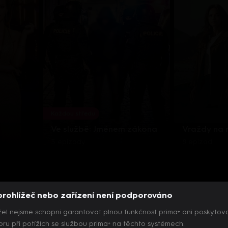
Každou středu
Ve službě: Jménem zákona
Vraždy na
3 epizody
8 epizod
prohlížeč nebo zařízení není podporováno
el nejsme schopni garantovat plnou funkčnost prima+ ani poskytov
ru při potížích se službou prima+ na těchto systémech.