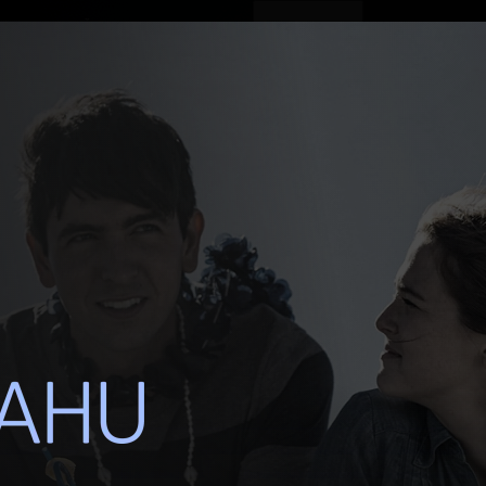
ovinky
Živě
TV program
Operátoři