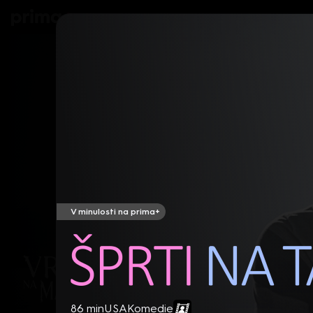
prima+
Seriály
Filmy
Děti
Zprávy
N
V minulosti na prima+
Šprti na tahu
86 min
USA
Komedie