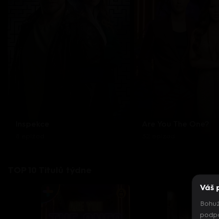
Inspekce
Are You The One?
8 epizod
32 epizod
TOP 10 Titulů týdne
Váš 
Bohuž
podpo