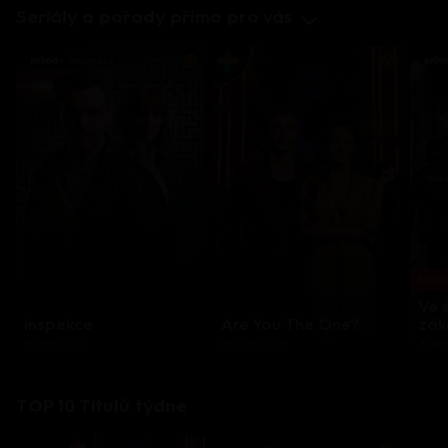
Seriály a pořady přímo pro vás
Každo
Ve 
Inspekce
Are You The One?
zák
8 epizod
32 epizod
3 e
TOP 10 Titulů týdne