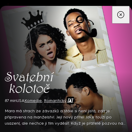
App
Seriály
Filmy
Děti
Zprávy
Novinky
Živě
TV pro
prima+
Svatební kolotoč
87 min
USA
Komedie
,
Romantický
Čtyřčlenná rodina vyráží o prázdninách karavanem k Jadranu.
I když by se mohlo zdát, že cíl je jasný, postupně zjišťují, že
Mara má strach ze závazků a stále si není jistá, zda je
opravdovým smyslem jejich výpravy není jen dorazit na místo...
připravena na manželství. Její nový přítel Jake touží po
Česká komedie (2024). Hrají B. Poláková, L. Příkazký, B.
usazení, ale nechce ji tím vyděsit. Když je přátelé pozvou na
87 min
•
ČR
Dragounová, F. Sládek, P. Zedníček a další. Režie J. Matoušek
celkem sedm svateb za rok, jejich vztah čelí nejtěžší zkoušce...