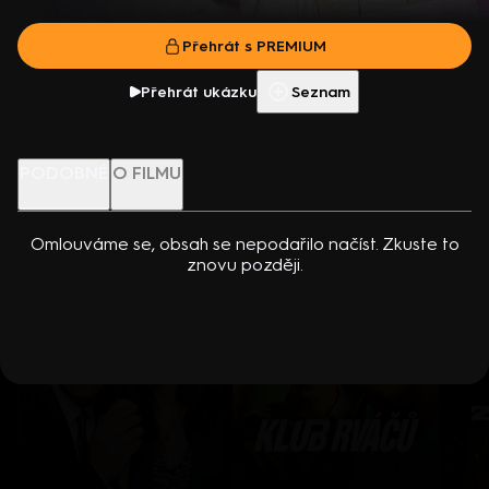
Americká komedie (2019). Hrají J. Dewanová, S. Hylandová, A.
Přehrát film
Campová, K. David, N. DeWulf a další. Režie R. Luketic
Přehrát s PREMIUM
Více info
Přehrát ukázku
Přehrát ukázku
Seznam
Nenechte si ujít
PODOBNÉ
O FILMU
Omlouváme se, obsah se nepodařilo načíst. Zkuste to
znovu později.