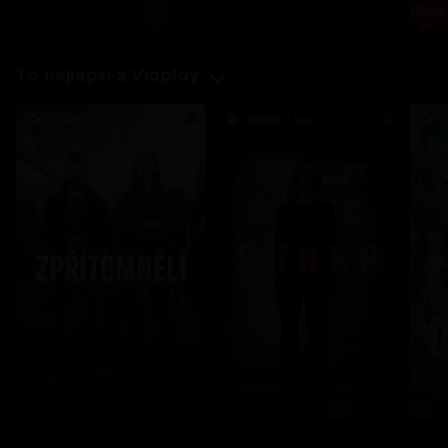
Nové 
To nejlepší z Viaplay