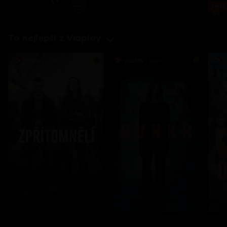
Nové 
To nejlepší z Viaplay