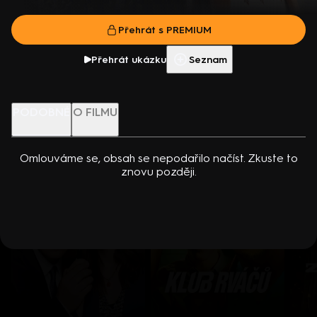
přítomné, včetně samotného detektiva… Kanadský kriminální
Přehrát film
seriál (2023). Hrají N. Deloachová, W. A. Walker, J. Dotinová a
Přehrát s PREMIUM
další. Režie P. Ziller
Více info
Přehrát ukázku
Přehrát ukázku
Seznam
Nenechte si ujít
PODOBNÉ
O FILMU
Omlouváme se, obsah se nepodařilo načíst. Zkuste to
znovu později.