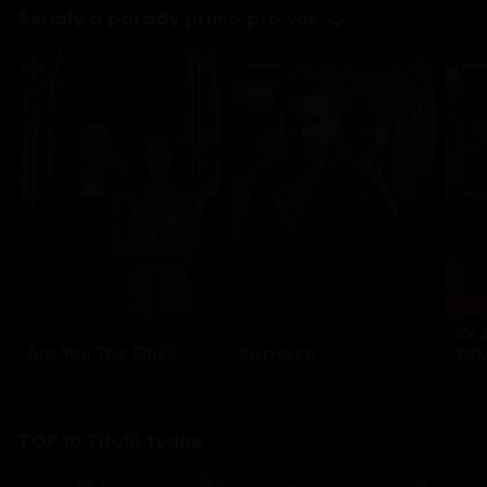
Seriály a pořady přímo pro vás
Každo
Ve 
Are You The One?
Inspekce
zák
32 epizod
8 epizod
3 e
TOP 10 Titulů týdne