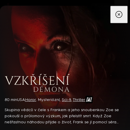
App
Seriály
Filmy
Děti
Zprávy
Novinky
Živě
TV pro
prima+
Vzkříšení démona
80 min
USA
Horor
,
Mysteriózní
,
Sci-fi
,
Thriller
Detektiv Karl Alberg přijíždí do přímořského městečka Gibsons,
aby zde převzal vedení místní policie a začal nový život po
Skupina vědců v čele s Frankem a jeho snoubenkou Zoe se
bolestivém rozvodu. Společně se svým týmem odhaluje temná
pokouší o průlomový výzkum, jak přelstít smrt. Když Zoe
tajemství, která narušují poklidnou atmosféru komunity a
nešťastnou náhodou přijde o život, Frank se jí pomocí séra
8 epizod
současně se snaží zvládnout komplikovaný vztah s dospívající
pokusí oživit. Zpočátku vypadá, že vše vyšlo. Jenže se Zoe