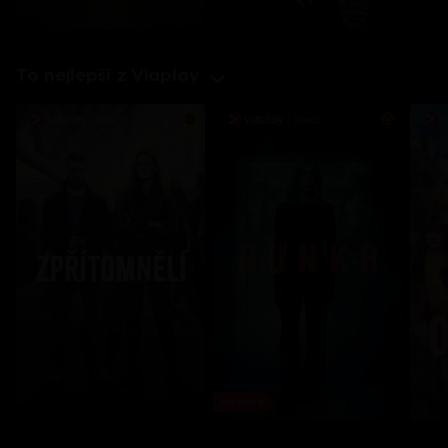
To nejlepší z Viaplay
Novinka