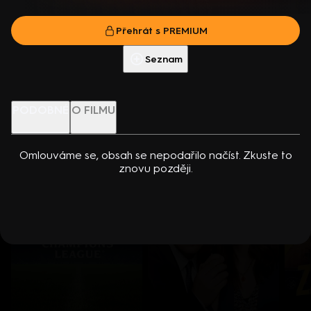
dcerou… Americko-kanadský kriminální seriál (2024). Hrají K.
není něco v pořádku… Americký horor (2015). Hrají O.
Přehrát s PREMIUM
Kreuková, R. Sutherland, A. Douglas, M. Loweová, S.
Wildeová, E. Peters, S. Bolgerová, M. Duplass, D. Glover a další.
Přehrát s PREMIUM
Spracklinová a další
Režie D. Gelb
Více info
Přehrát ukázku
Seznam
Nenechte si ujít
PODOBNÉ
O FILMU
Omlouváme se, obsah se nepodařilo načíst. Zkuste to
znovu později.