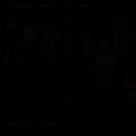
Seriály a pořady přímo pro vás
Každo
Ve 
Inspekce
Are You The One?
zák
8 epizod
32 epizod
3 e
TOP 10 Titulů týdne