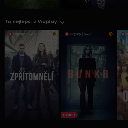
To nejlepší z Viaplay
Novinka