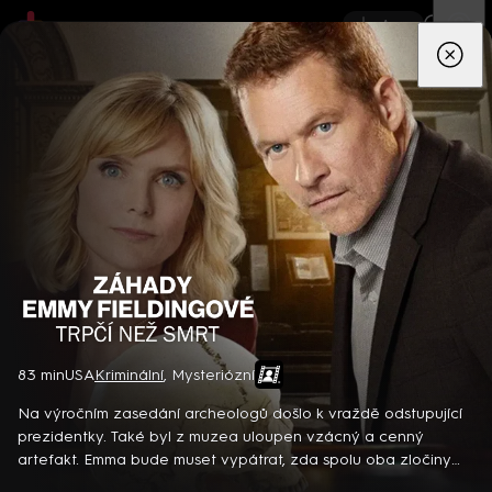
App
Seriály
Filmy
Děti
Zprávy
Novinky
Živě
TV pro
prima+
Záhady Emmy Fieldingové: Trpčí než smr
83 min
USA
Kriminální
,
Mysteriózní
Detektiv Karl Alberg přijíždí do přímořského městečka Gibsons,
aby zde převzal vedení místní policie a začal nový život po
Na výročním zasedání archeologů došlo k vraždě odstupující
bolestivém rozvodu. Společně se svým týmem odhaluje temná
prezidentky. Také byl z muzea uloupen vzácný a cenný
tajemství, která narušují poklidnou atmosféru komunity a
artefakt. Emma bude muset vypátrat, zda spolu oba zločiny
8 epizod
současně se snaží zvládnout komplikovaný vztah s dospívající
souvisí a kdo vraždil… Americký krimifilm (2019). Hrají C. Thorne-