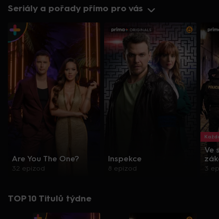
Seriály a pořady přímo pro vás
Každo
Ve 
Are You The One?
Inspekce
zák
32 epizod
8 epizod
3 e
TOP 10 Titulů týdne