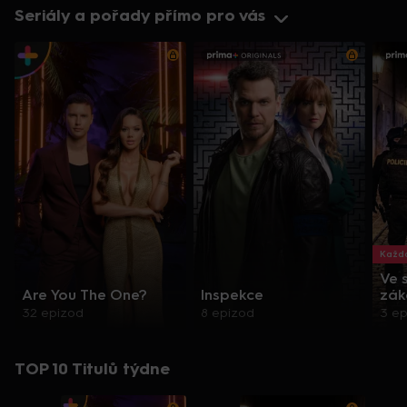
Seriály a pořady přímo pro vás
Každo
Ve 
Are You The One?
Inspekce
zák
32 epizod
8 epizod
3 e
TOP 10 Titulů týdne