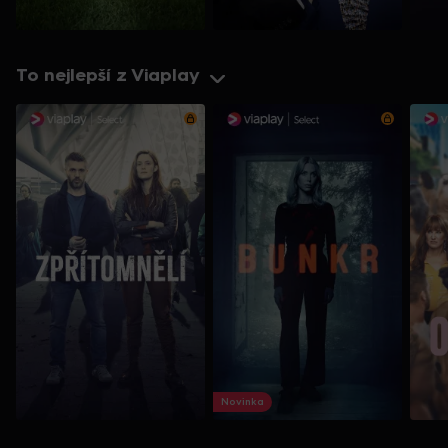
To nejlepší z Viaplay
Novinka