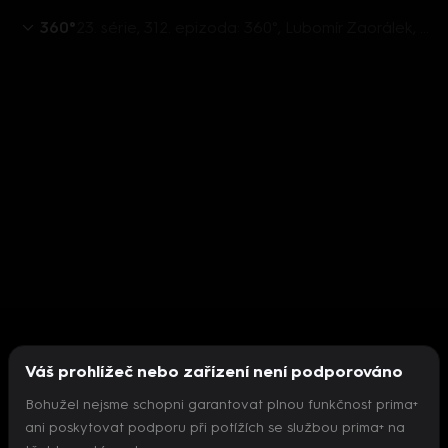
360°
23. série, 312. epizoda: 360°, Lubomír Zaorálek, Cyril Svoboda, Jiří Švarc - 8.11. v 22:26
Váš prohlížeč nebo zařízení není podporováno
Bohužel nejsme schopni garantovat plnou funkčnost prima+
ani poskytovat podporu při potížích se službou prima+ na
Nepodařilo se inicializovat přehrávač