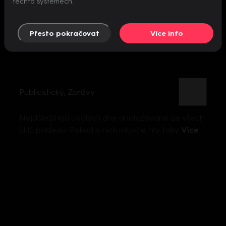
těchto systémech.
Přesto pokračovat
Více info
Publicistický
,
Zprávy
Nejdůležitější události dne analyzované ze všech
úhlů pohledu. Pokud o nich mluvíte, my taky
Více