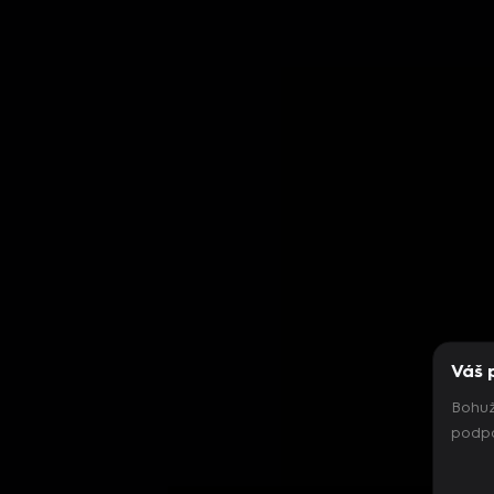
Váš 
Bohuž
podpo