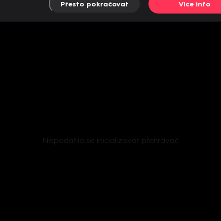
Přesto pokračovat
Více info
Nepodařilo se inicializovat přehrávač