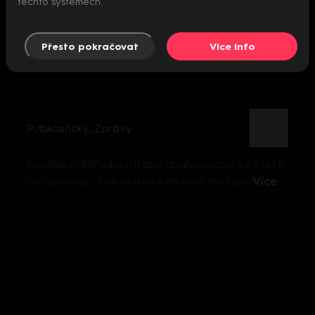
těchto systémech.
Přesto pokračovat
Více info
Publicistický
,
Zprávy
Nejdůležitější události dne analyzované ze všech
úhlů pohledu. Pokud o nich mluvíte, my taky
Více