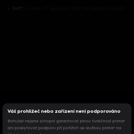
360°
24. série, 77. epizoda: 360°, Jiří Šedivý, Jiří Vojáček - 17.3. v 22:25
Váš prohlížeč nebo zařízení není podporováno
Bohužel nejsme schopni garantovat plnou funkčnost prima+
ani poskytovat podporu při potížích se službou prima+ na
Nepodařilo se inicializovat přehrávač