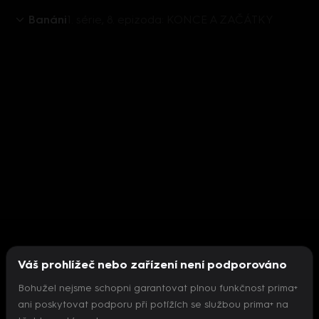
Banáni
1. série, 8. epizoda: KONCE A ZAČÁTKY
Váš prohlížeč nebo zařízení není podporováno
Bohužel nejsme schopni garantovat plnou funkčnost prima+
ani poskytovat podporu při potížích se službou prima+ na
Nepodařilo se inicializovat přehrávač