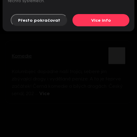
těchto systémech.
Přesto pokračovat
Více info
Komedie
Kolumbijec dopadne naší trojici, sebere jim
zbývající drogy i vydělané peníze. A to je teprve
začátek! Černá komedie o bílých drogách. Český
seriál, 202 ...
Více