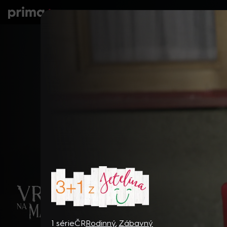
prima+
Seriály
Filmy
Děti
Zprávy
N
3 + 1 z Jetelína
1 série
ČR
Rodinný
,
Zábavný