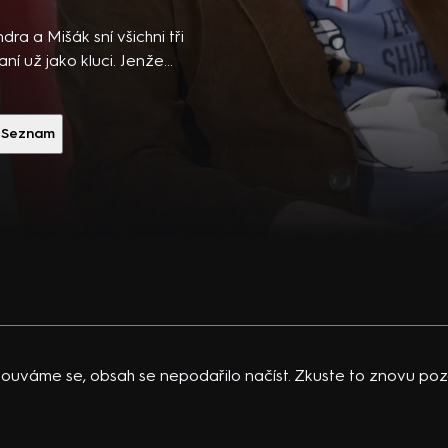
ibsons,
 po
ndra a Mišák sní všichni tři
 temná
ní už jako kluci. Jenže
námí přátelům, že se chce
vající
znivých mikrokomedií o
 K.
er, J. Šťastný, J. Hána, L.
Seznam
acklinová
k a další. Režie V. Balko
ouváme se, obsah se nepodařilo načíst. Zkuste to znovu pozd