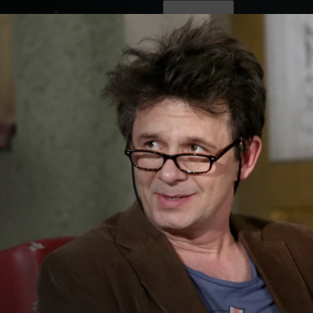
ovinky
Živě
TV program
Operátoři