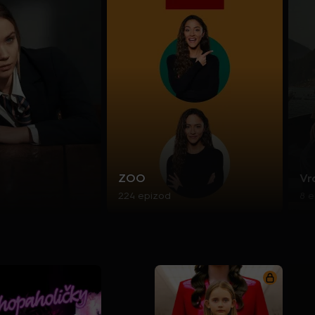
ZOO
Vr
224 epizod
8 