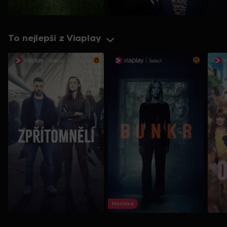
To nejlepší z Viaplay
Novinka