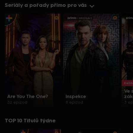
Seriály a pořady přímo pro vás
Každo
Ve 
Are You The One?
Inspekce
zák
32 epizod
8 epizod
3 e
TOP 10 Titulů týdne