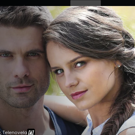
ovinky
Živě
TV program
Operátoři
ý
,
Telenovela