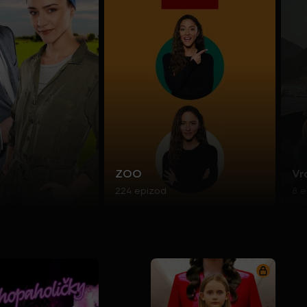
ZOO
Vr
224 epizod
8 