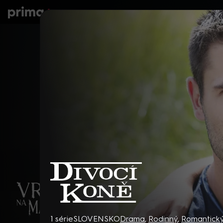
prima+
Seriály
Filmy
Děti
Zprávy
N
Divocí koně
1 série
SLOVENSKO
Drama
,
Rodinný
,
Romantick