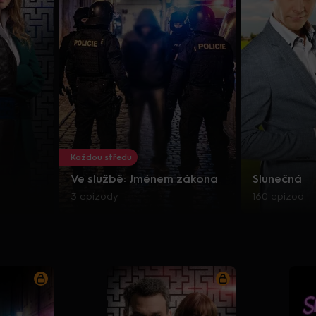
Každou středu
Ve službě: Jménem zákona
Slunečná
3 epizody
160 epizod