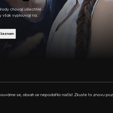
ibsons,
 po
ody chovají ušlechtilé
 temná
y však vyplouvají na
lická rodina ukrývá temné
vající
 války... Slovenský
 K.
orková, I. Romančík, M.
Seznam
acklinová
 Predmerský, Z. Marianková
ouváme se, obsah se nepodařilo načíst. Zkuste to znovu pozd