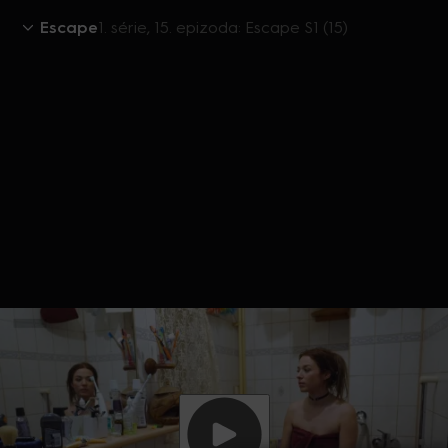
Escape
1. série, 15. epizoda: Escape S1 (15)
Aktuálně je přehráváno příliš mnoho videí současně.
Pokud chcete pokračovat v přehrávání na tomto
zařízení, ukončete přehrávání na jiných zařízeních.
Více o limitu změn zařízení