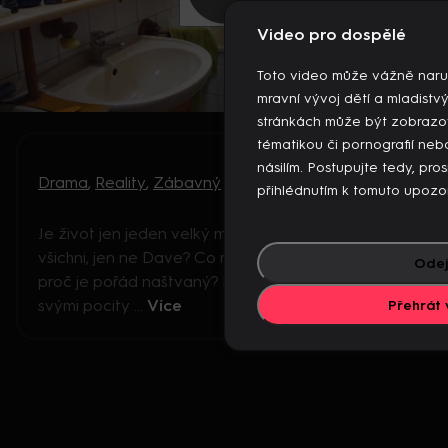
Video pro dospělé
Toto video může vážně naru
mravní vývoj dětí a mladistv
stránkách může být zobrazo
tématikou či pornografií n
násilím. Postupujte tedy, pro
Drama
,
Reality
,
Zábavný
přihlédnutím k tomuto upozo
Je život jen jeden velký mejdan, nebo se baví
všichni, jen ne Dave? Co mu vadí, proč se trápí a
Odej
proč je pořád naštvaný? Dave žárlí, neví si rady se
svými pocity ...
Více
Přehrát 