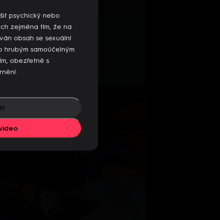
mto zařízení, ukončete přehrávání na
šit psychický nebo
ých zejména tím, že na
ván obsah se sexuální
ebo hrubým samoúčelným
sím, obezřetně s
rnění.
ít
video