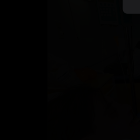
Aktuálně je přehráváno příliš mnoho