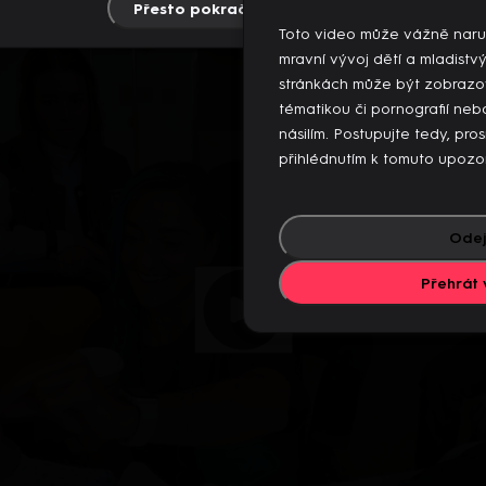
 videí současně. Pokud chcete pokračovat v přehrávání na to
Přesto pokračovat
Více info
jiných zařízeních.
Toto video může vážně naru
Více o limitu změn zařízení
mravní vývoj dětí a mladistv
stránkách může být zobrazo
tématikou či pornografií n
násilím. Postupujte tedy, pro
přihlédnutím k tomuto upozo
Odej
Přehrát 