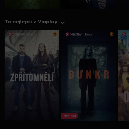
To nejlepší z Viaplay
Novinka