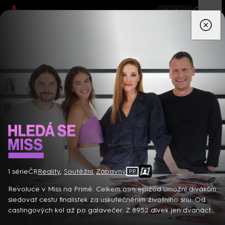
App
Seriály
Filmy
Děti
Zprávy
Novinky
Živě
TV pro
prima+
Hledá se Miss
1 série
ČR
Reality
,
Soutěžní
,
Zábavný
PP
Detektiv Karl Alberg přijíždí do přímořského městečka Gibsons,
aby zde převzal vedení místní policie a začal nový život po
Revoluce v Miss na Primě. Celkem osm epizod umožní divákům
bolestivém rozvodu. Společně se svým týmem odhaluje temná
sledovat cestu finalistek za uskutečněním životního snu. Od
tajemství, která narušují poklidnou atmosféru komunity a
castingových kol až po galavečer. Z 8952 dívek jen dvanáct
8 epizod
současně se snaží zvládnout komplikovaný vztah s dospívající
postoupí do Velkého finále