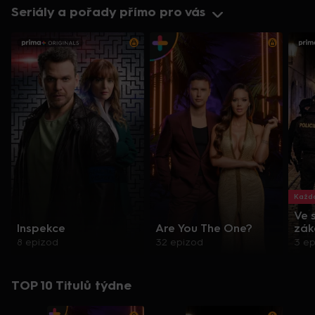
Seriály a pořady přímo pro vás
Každo
Ve 
Inspekce
Are You The One?
zák
8 epizod
32 epizod
3 e
TOP 10 Titulů týdne