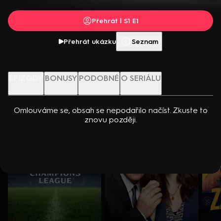
dcerou… Americko-kanadský kriminální seriál (2024). Hrají K.
Přehrát s PREMIUM
Kreuková, R. Sutherland, A. Douglas, M. Loweová, S.
Přehrát | S1 E1
Spracklinová a další
Více info
Přehrát ukázku
Přehrát ukázku
Seznam
Nenechte si ujít
EPIZODY
BONUSY
PODOBNÉ
O SERIÁLU
Omlouváme se, obsah se nepodařilo načíst. Zkuste to
znovu později.