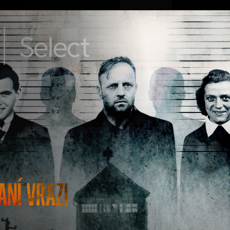
ovinky
Živě
TV program
Operátoři
zi