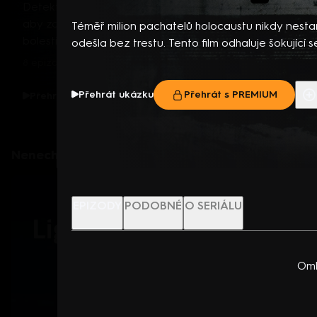
Téměř milion pachatelů holocaustu nikdy nesta
odešla bez trestu. Tento film odhaluje šokující 
největším zločinu moderní historie a klade otázku
bez následků... Britský dokumentární seriál (2021
Přehrát ukázku
Přehrát s PREMIUM
Nenechte si ujít
EPIZODY
PODOBNÉ
O SERIÁLU
Oml