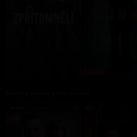
Novinka
Seriály a pořady přímo pro vás