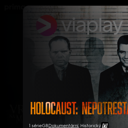
prima+
Seriály
Filmy
Děti
Zprávy
N
Holocaust: Nepotrestaní vra
1 série
GB
Dokumentární
,
Historický