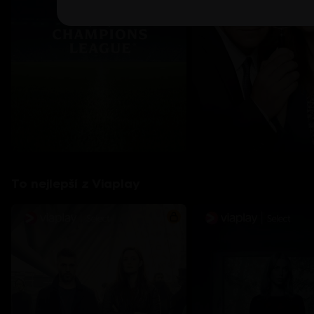
To nejlepší z Viaplay