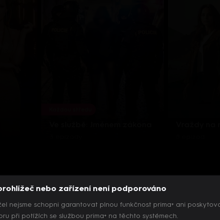
Každou středu
Ve službě: Jménem zákona
Vraždy na
3 epizody
8 epizod
prohlížeč nebo zařízení není podporováno
el nejsme schopni garantovat plnou funkčnost prima+ ani poskytov
ru při potížích se službou prima+ na těchto systémech.