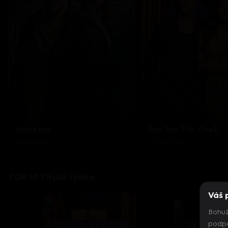
Inspekce
Are You The One?
8 epizod
32 epizod
TOP 10 Titulů týdne
Váš 
Bohuž
podpo