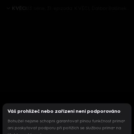
K VĚCI
23. série, 31. epizoda: K VĚCI, Dalibor Balšínek - 13.2. v 12:30
Váš prohlížeč nebo zařízení není podporováno
Bohužel nejsme schopni garantovat plnou funkčnost prima+
ani poskytovat podporu při potížích se službou prima+ na
Nepodařilo se inicializovat přehrávač