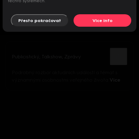
těchto systémech.
Přesto pokračovat
Více info
Publicistický
,
Talkshow
,
Zprávy
Podrobný rozbor aktuálních událostí a témat s
významnými osobnostmi veřejného života
Více