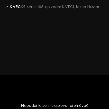
K VĚCI
21. série, 186. epizoda: K VĚCI, Jakub Hussar - 17.9. v 12:30
Nepodařilo se inicializovat přehrávač