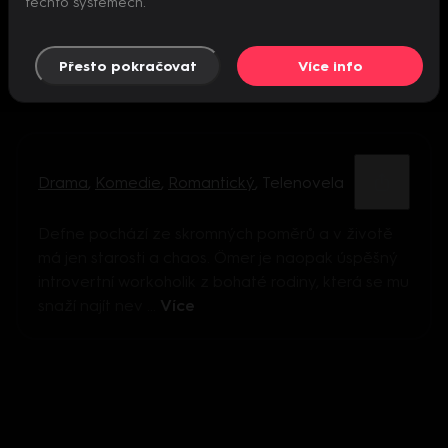
těchto systémech.
Přesto pokračovat
Více info
Drama
,
Komedie
,
Romantický
,
Telenovela
Defne pochází ze skromných poměrů a v životě
má jen starosti a chaos. Ömer je naopak úspěšný
introvertní workoholik z bohaté rodiny, která se mu
snaží najít nev ...
Více