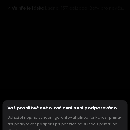
Ve hře je láska
1. série, 137. epizoda: Boty pro nevěstu
Váš prohlížeč nebo zařízení není podporováno
Bohužel nejsme schopni garantovat plnou funkčnost prima+
ani poskytovat podporu při potížích se službou prima+ na
Nepodařilo se inicializovat přehrávač