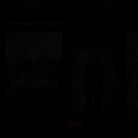
To nejlepší z Viaplay
Novinka