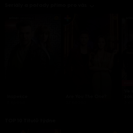
Seriály a pořady přímo pro vás
Každo
Ve 
Inspekce
Are You The One?
zák
8 epizod
32 epizod
3 e
TOP 10 Titulů týdne