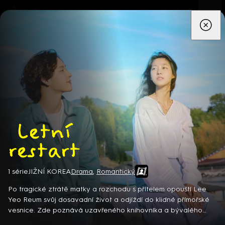
App
Seriály
Filmy
Děti
Zprávy
Novinky
Živě
TV pro
prima+
Letní restart
1 série
JIŽNÍ KOREA
Drama
,
Romantický
Detektiv Karl Alberg přijíždí do přímořského městečka Gibsons,
aby zde převzal vedení místní policie a začal nový život po
Po tragické ztrátě matky a rozchodu s přítelem opouští Lee
bolestivém rozvodu. Společně se svým týmem odhaluje temná
Yeo Reum svůj dosavadní život a odjíždí do klidné přímořské
tajemství, která narušují poklidnou atmosféru komunity a
vesnice. Zde poznává uzavřeného knihovníka a bývalého
8 epizod
současně se snaží zvládnout komplikovaný vztah s dospívající
matematického génia s bolestnou minulostí. Dokážou si