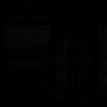
To nejlepší z Viaplay
Novinka