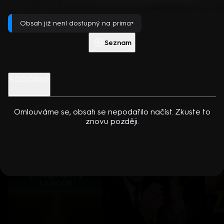
dcerou… Americko-kanadský kriminální seriál (2024). Hrají K.
Přehrát s PREMIUM
Kreuková, R. Sutherland, A. Douglas, M. Loweová, S.
Obsah již není dostupný na prima+
Spracklinová a další
Více info
Přehrát ukázku
Seznam
Nenechte si ujít
PODOBNÉ
Omlouváme se, obsah se nepodařilo načíst. Zkuste to
znovu později.