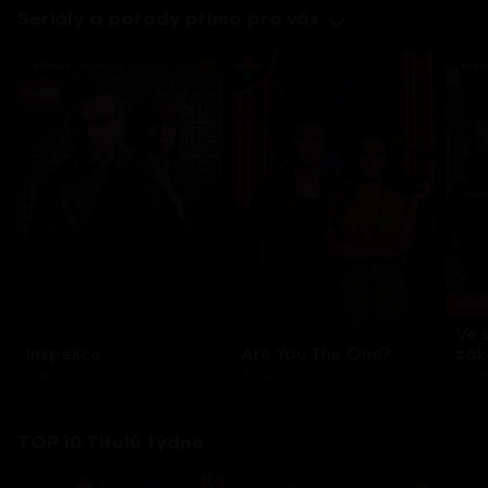
Seriály a pořady přímo pro vás
Každo
Ve 
Inspekce
Are You The One?
zák
8 epizod
32 epizod
3 e
TOP 10 Titulů týdne