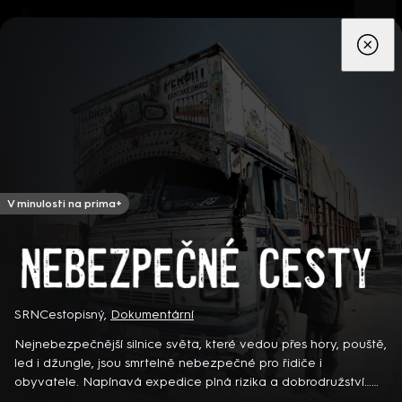
App
Seriály
Filmy
Děti
Zprávy
Novinky
Živě
TV pro
prima+
V minulosti na prima+
Nebezpečné cesty
Detektiv Karl Alberg přijíždí do přímořského městečka Gibsons,
SRN
Cestopisný
,
Dokumentární
aby zde převzal vedení místní policie a začal nový život po
Nejnebezpečnější silnice světa, které vedou přes hory, pouště,
bolestivém rozvodu. Společně se svým týmem odhaluje temná
led i džungle, jsou smrtelně nebezpečné pro řidiče i
tajemství, která narušují poklidnou atmosféru komunity a
8 epizod
obyvatele. Napínavá expedice plná rizika a dobrodružství…
současně se snaží zvládnout komplikovaný vztah s dospívající
Německý dokumentární seriál (2023)