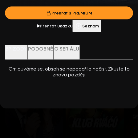
Americký dokument (2022)
Přehrát film
Přehrát s PREMIUM
Více info
Přehrát ukázku
Přehrát ukázku
Seznam
Nenechte si ujít
EPIZODY
PODOBNÉ
O SERIÁLU
Omlouváme se, obsah se nepodařilo načíst. Zkuste to
znovu později.