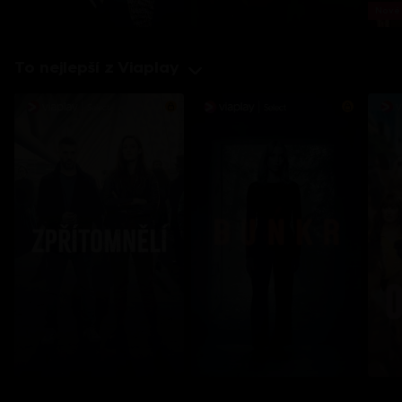
Nové 
To nejlepší z Viaplay