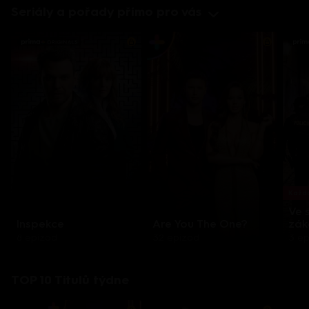
Seriály a pořady přímo pro vás
Každo
Ve 
Inspekce
Are You The One?
zák
8 epizod
32 epizod
3 e
TOP 10 Titulů týdne