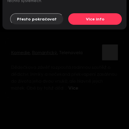
těchto systémech.
Přesto pokračovat
Více info
Komedie
,
Romantický
,
Telenovela
Dědečkova závěť rozpoutá rodinnou soutěž o
dědictví. Intriky a nečekaná překvapení zasáhnou
do života jeho dvou vnuků, ale hlavně jejich
matek. Obě by totiž děd ...
Více