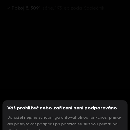
Pokoj č. 309
1. série, 193. epizoda: Společník
Váš prohlížeč nebo zařízení není podporováno
Bohužel nejsme schopni garantovat plnou funkčnost prima+
ani poskytovat podporu při potížích se službou prima+ na
Nepodařilo se inicializovat přehrávač