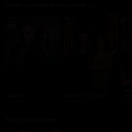
Seriály a pořady přímo pro vás
Každo
Ve 
Inspekce
Are You The One?
zák
8 epizod
32 epizod
3 e
TOP 10 Titulů týdne