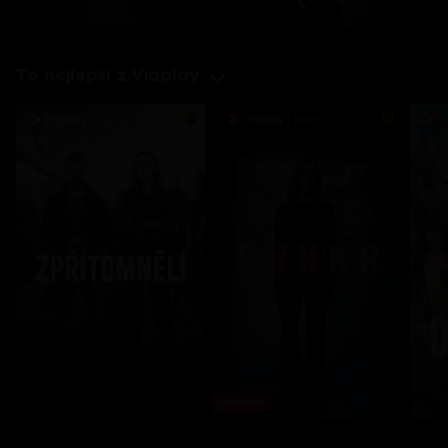
To nejlepší z Viaplay
Novinka