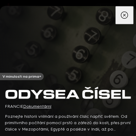
App
Seriály
Filmy
Děti
Zprávy
Novinky
Živě
TV pro
prima+
V minulosti na prima+
Odysea čísel
Detektiv Karl Alberg přijíždí do přímořského městečka Gibsons,
FRANCIE
Dokumentární
aby zde převzal vedení místní policie a začal nový život po
Poznejte historii vnímání a používání číslic napříč světem. Od
bolestivém rozvodu. Společně se svým týmem odhaluje temná
primitivního počítání pomocí prstů a zářezů do kosti, přes první
tajemství, která narušují poklidnou atmosféru komunity a
8 epizod
číslice v Mezopotámii, Egyptě a posléze v Indii, až po
současně se snaží zvládnout komplikovaný vztah s dospívající
symboliku čísel v různých kulturách a současnou dobu, kdy se