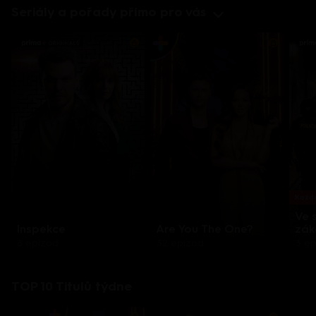
Seriály a pořady přímo pro vás
Každo
Ve 
Inspekce
Are You The One?
zák
8 epizod
32 epizod
3 e
TOP 10 Titulů týdne