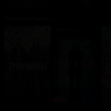
To nejlepší z Viaplay
Novinka