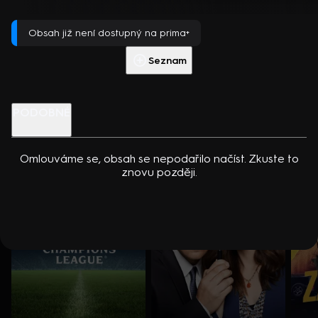
dcerou… Americko-kanadský kriminální seriál (2024). Hrají K.
Přehrát s PREMIUM
Kreuková, R. Sutherland, A. Douglas, M. Loweová, S.
Obsah již není dostupný na prima+
Spracklinová a další
Více info
Přehrát ukázku
Seznam
Nenechte si ujít
PODOBNÉ
Omlouváme se, obsah se nepodařilo načíst. Zkuste to
znovu později.