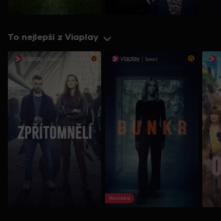
To nejlepší z Viaplay
Novinka