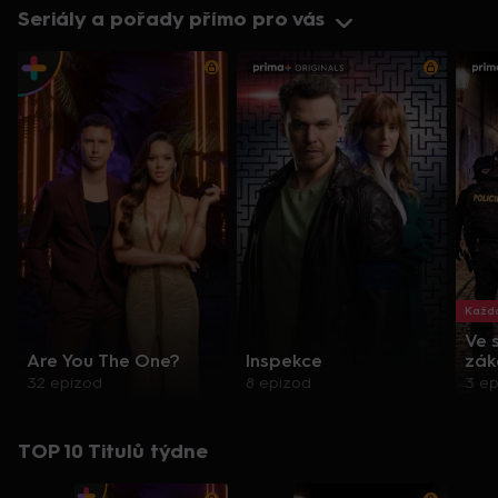
Seriály a pořady přímo pro vás
Každo
Ve 
Are You The One?
Inspekce
zák
32 epizod
8 epizod
3 e
TOP 10 Titulů týdne