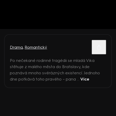
Drama
,
Romantický
Po nečekané rodinné tragédii se mladá Vika
stěhuje z malého města do Bratislavy, kde
poznává mnoho svérázných existencí. Jednoho
dne potkává toho pravého – pana ...
Více