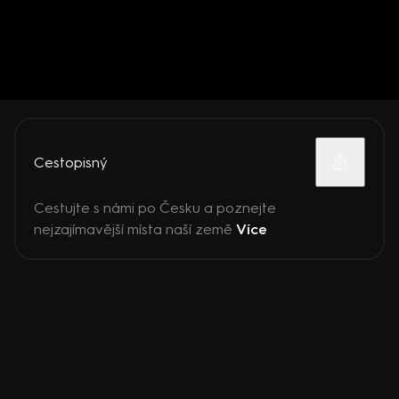
Cestopisný
Cestujte s námi po Česku a poznejte
nejzajímavější místa naší země
Více