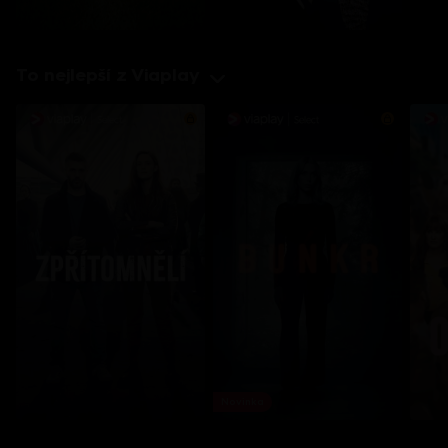
To nejlepší z Viaplay
Novinka