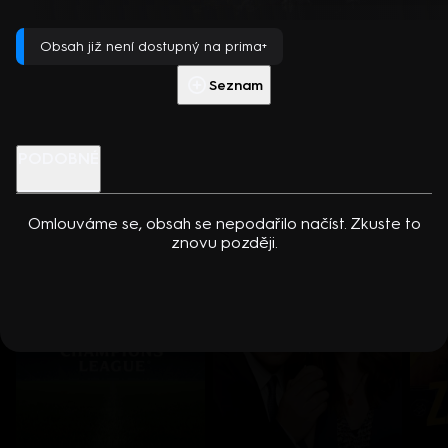
dcerou… Americko-kanadský kriminální seriál (2024). Hrají K.
Přehrát s PREMIUM
Kreuková, R. Sutherland, A. Douglas, M. Loweová, S.
Obsah již není dostupný na prima+
Spracklinová a další
Více info
Přehrát ukázku
Seznam
Nenechte si ujít
PODOBNÉ
Omlouváme se, obsah se nepodařilo načíst. Zkuste to
znovu později.