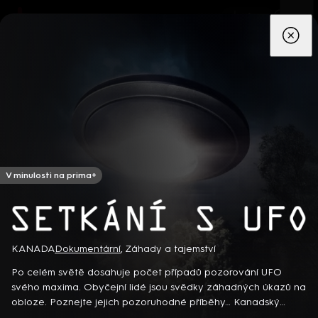
App
Seriály
Filmy
Děti
Zprávy
Novinky
Živě
TV pro
prima+
V minulosti na prima+
Setkání s UFO
Detektiv Karl Alberg přijíždí do přímořského městečka Gibsons,
KANADA
Dokumentární
,
Záhady a tajemství
aby zde převzal vedení místní policie a začal nový život po
Po celém světě dosahuje počet případů pozorování UFO
bolestivém rozvodu. Společně se svým týmem odhaluje temná
svého maxima. Obyčejní lidé jsou svědky záhadných úkazů na
tajemství, která narušují poklidnou atmosféru komunity a
8 epizod
obloze. Poznejte jejich pozoruhodné příběhy… Kanadský
současně se snaží zvládnout komplikovaný vztah s dospívající
dokumentární seriál (2021)