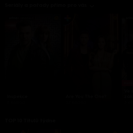
Seriály a pořady přímo pro vás
Každo
Ve 
Inspekce
Are You The One?
zák
8 epizod
32 epizod
3 e
TOP 10 Titulů týdne