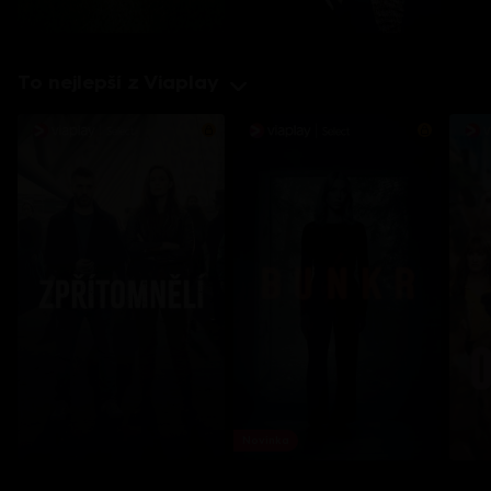
To nejlepší z Viaplay
Novinka