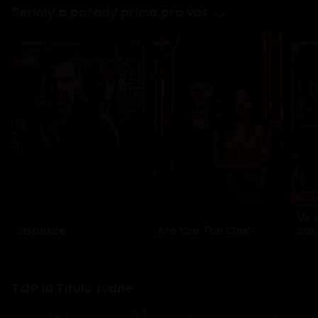
Seriály a pořady přímo pro vás
Každo
Ve 
Inspekce
Are You The One?
zák
8 epizod
32 epizod
3 e
TOP 10 Titulů týdne