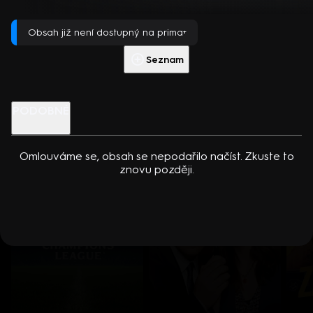
dcerou… Americko-kanadský kriminální seriál (2024). Hrají K.
Americký animovaný seriál (2009).
Přehrát s PREMIUM
Kreuková, R. Sutherland, A. Douglas, M. Loweová, S.
Obsah již není dostupný na prima+
Spracklinová a další
Více info
Přehrát ukázku
Seznam
Nenechte si ujít
PODOBNÉ
Omlouváme se, obsah se nepodařilo načíst. Zkuste to
znovu později.