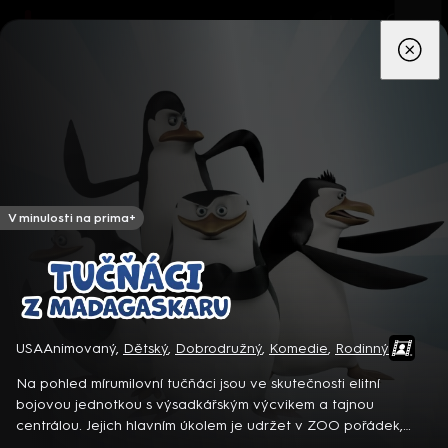
App
Seriály
Filmy
Děti
Zprávy
Novinky
Živě
TV pro
prima+
V minulosti na prima+
Tučňáci z Madagaskaru
USA
Animovaný
,
Dětský
,
Dobrodružný
,
Komedie
,
Rodinný
Detektiv Karl Alberg přijíždí do přímořského městečka Gibsons,
aby zde převzal vedení místní policie a začal nový život po
Na pohled mírumilovní tučňáci jsou ve skutečnosti elitní
bolestivém rozvodu. Společně se svým týmem odhaluje temná
bojovou jednotkou s výsadkářským výcvikem a tajnou
tajemství, která narušují poklidnou atmosféru komunity a
8 epizod
centrálou. Jejich hlavním úkolem je udržet v ZOO pořádek,
současně se snaží zvládnout komplikovaný vztah s dospívající
který narušuje jejich nový otravný soused král Jelimán...