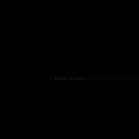
Koko ve varu
1. série, 2. epizoda: Ep