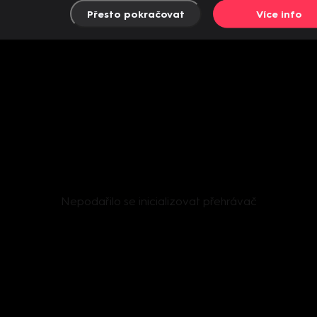
Přesto pokračovat
Více info
Nepodařilo se inicializovat přehrávač