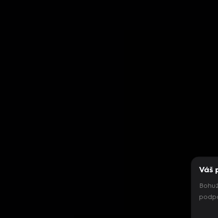
Váš 
Bohuž
podpo