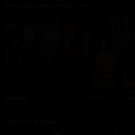
Seriály a pořady přímo pro vás
Každo
Ve 
Inspekce
Are You The One?
zák
8 epizod
32 epizod
3 e
TOP 10 Titulů týdne