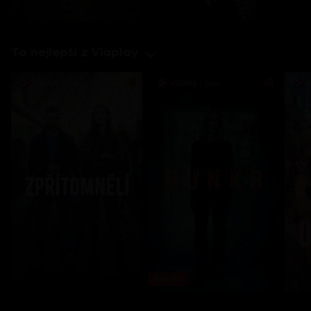
To nejlepší z Viaplay
Novinka