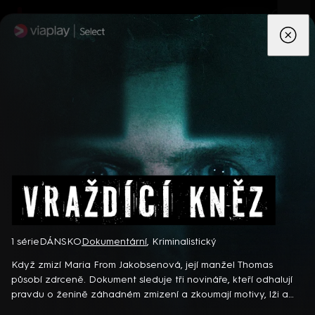
App
Seriály
Filmy
Děti
Zprávy
Novinky
Živě
TV pro
prima+
Vraždící kněz
1 série
DÁNSKO
Dokumentární
,
Kriminalistický
Detektiv Karl Alberg přijíždí do přímořského městečka Gibsons,
aby zde převzal vedení místní policie a začal nový život po
Když zmizí Maria From Jakobsenová, její manžel Thomas
bolestivém rozvodu. Společně se svým týmem odhaluje temná
působí zdrceně. Dokument sleduje tři novináře, kteří odhalují
tajemství, která narušují poklidnou atmosféru komunity a
pravdu o ženině záhadném zmizení a zkoumají motivy, lži a
8 epizod
současně se snaží zvládnout komplikovaný vztah s dospívající
tajemství v pozadí jednoho z největších dánských zločinů…