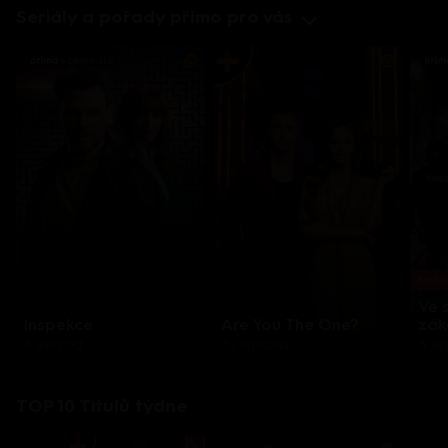
Seriály a pořady přímo pro vás
Každo
Ve 
Inspekce
Are You The One?
zák
8 epizod
32 epizod
3 e
TOP 10 Titulů týdne