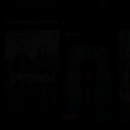
To nejlepší z Viaplay
Novinka