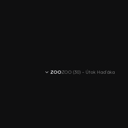
ZOO
ZOO (30) – Útok Haďáka