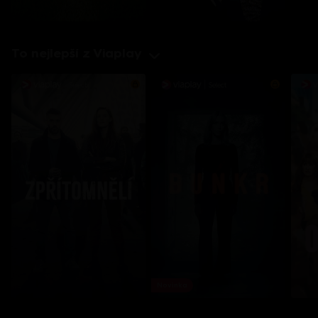
To nejlepší z Viaplay
Novinka