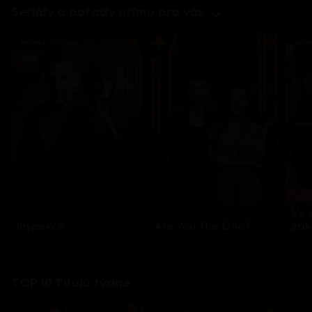
Seriály a pořady přímo pro vás
Každo
Ve 
Inspekce
Are You The One?
zák
8 epizod
32 epizod
3 e
TOP 10 Titulů týdne