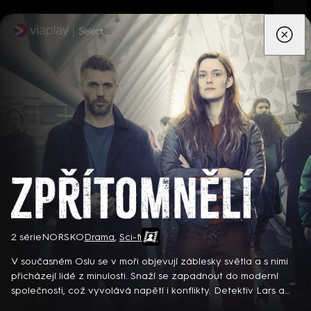
App
Seriály
Filmy
Děti
Zprávy
Novinky
Živě
TV pro
prima+
Zpřítomnělí
2 série
NORSKO
Drama
,
Sci-fi
Detektiv Karl Alberg přijíždí do přímořského městečka Gibsons,
aby zde převzal vedení místní policie a začal nový život po
V současném Oslu se v moři objevují záblesky světla a s nimi
bolestivém rozvodu. Společně se svým týmem odhaluje temná
přicházejí lidé z minulosti. Snaží se zapadnout do moderní
tajemství, která narušují poklidnou atmosféru komunity a
společnosti, což vyvolává napětí i konflikty. Detektiv Lars a
8 epizod
současně se snaží zvládnout komplikovaný vztah s dospívající
vikingská bojovnice Alfhildr při vyšetřování vraždy odhalují