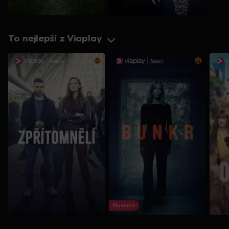
To nejlepší z Viaplay
Novinka