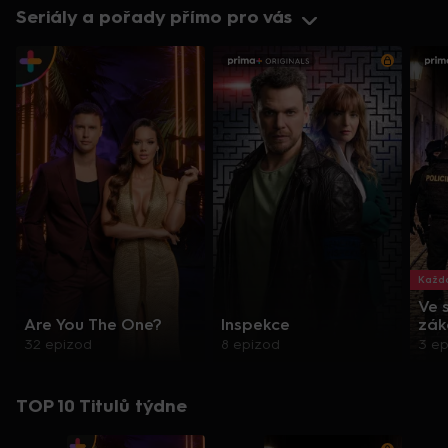
Seriály a pořady přímo pro vás
Každo
Ve 
Are You The One?
Inspekce
zák
32 epizod
8 epizod
3 e
TOP 10 Titulů týdne