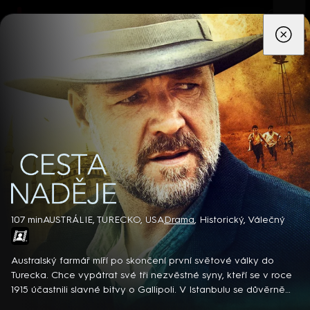
App
Seriály
Filmy
Děti
Zprávy
Novinky
Živě
TV pro
prima+
Cesta naděje
107 min
AUSTRÁLIE, TURECKO, USA
Drama
,
Historický
,
Válečný
Detektiv Karl Alberg přijíždí do přímořského městečka Gibsons,
aby zde převzal vedení místní policie a začal nový život po
Australský farmář míří po skončení první světové války do
bolestivém rozvodu. Společně se svým týmem odhaluje temná
Turecka. Chce vypátrat své tři nezvěstné syny, kteří se v roce
tajemství, která narušují poklidnou atmosféru komunity a
1915 účastnili slavné bitvy o Gallipoli. V Istanbulu se důvěrně
8 epizod
současně se snaží zvládnout komplikovaný vztah s dospívající
seznámí s místní majitelkou hotelu a uskuteční