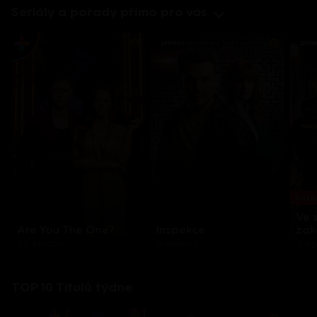
Seriály a pořady přímo pro vás
Každo
Ve 
Are You The One?
Inspekce
zák
32 epizod
8 epizod
3 e
TOP 10 Titulů týdne