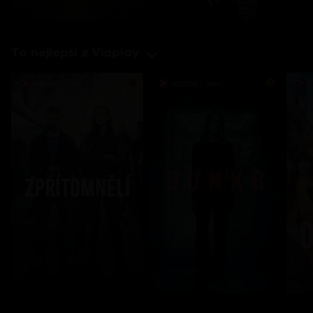
To nejlepší z Viaplay