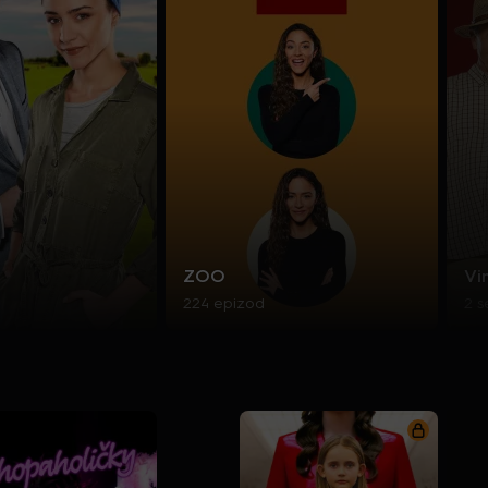
ZOO
Vi
224 epizod
2 s