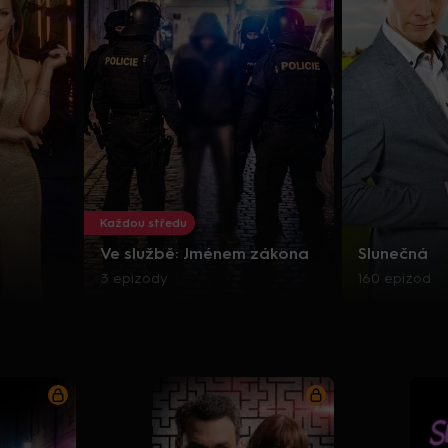
Každou středu
Ve službě: Jménem zákona
Slunečná
3 epizody
160 epizod