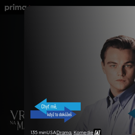
prima+
Seriály
Filmy
Děti
Zprávy
N
Chyť mě, když to dokážeš
135 min
USA
Drama
,
Komedie