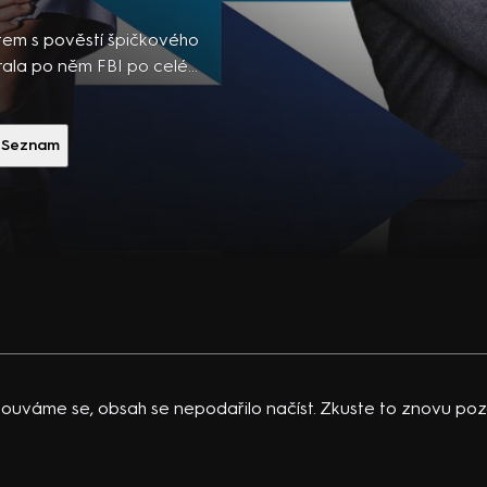
ibsons,
 po
em s pověstí špičkového
 temná
trala po něm FBI po celé
ně vydával za pilota,
vající
rická krimikomedie (2002).
 K.
n, A. Adamsová a další.
Seznam
acklinová
ouváme se, obsah se nepodařilo načíst. Zkuste to znovu pozd