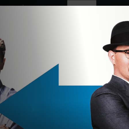
ovinky
Živě
TV program
Operátoři