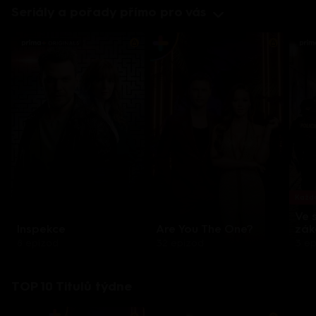
Seriály a pořady přímo pro vás
Každo
Ve 
Inspekce
Are You The One?
zák
8 epizod
32 epizod
3 e
TOP 10 Titulů týdne