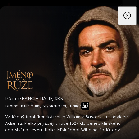
App
Seriály
Filmy
Děti
Zprávy
Novinky
Živě
TV pro
prima+
Jméno růže
125 min
FRANCIE, ITÁLIE, SRN
Drama
,
Kriminální
,
Mysteriózní
,
Thriller
Detektiv Karl Alberg přijíždí do přímořského městečka Gibsons,
aby zde převzal vedení místní policie a začal nový život po
Vzdělaný františkánský mnich William z Baskervillu s novicem
bolestivém rozvodu. Společně se svým týmem odhaluje temná
Adsem z Melku přijíždějí v roce 1327 do benediktinského
tajemství, která narušují poklidnou atmosféru komunity a
opatství na severu Itálie. Místní opat Williama žádá, aby
8 epizod
současně se snaží zvládnout komplikovaný vztah s dospívající
vyšetřil záhadnou smrt výtečného iluminátora, ke které zde