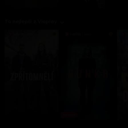
To nejlepší z Viaplay
Novinka