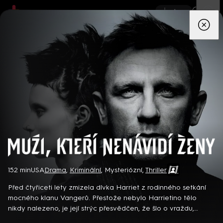
App
Seriály
Filmy
Děti
Zprávy
Novinky
Živě
TV pro
prima+
Muži, kteří nenávidí ženy
152 min
USA
Drama
,
Kriminální
,
Mysteriózní
,
Thriller
Detektiv Karl Alberg přijíždí do přímořského městečka Gibsons,
aby zde převzal vedení místní policie a začal nový život po
Před čtyřiceti lety zmizela dívka Harriet z rodinného setkání
bolestivém rozvodu. Společně se svým týmem odhaluje temná
mocného klanu Vangerů. Přestože nebylo Harrietino tělo
tajemství, která narušují poklidnou atmosféru komunity a
nikdy nalezeno, je její strýc přesvědčen, že šlo o vraždu,
8 epizod
současně se snaží zvládnout komplikovaný vztah s dospívající
kterou spáchal někdo ze zvrácených příbuzných. K vyšetření