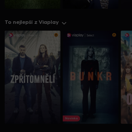
To nejlepší z Viaplay
Novinka