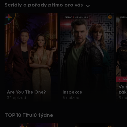
Seriály a pořady přímo pro vás
Každo
Ve 
Are You The One?
Inspekce
zák
32 epizod
8 epizod
3 e
TOP 10 Titulů týdne