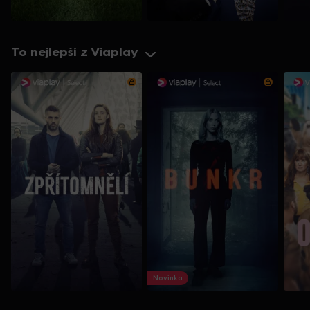
To nejlepší z Viaplay
Novinka