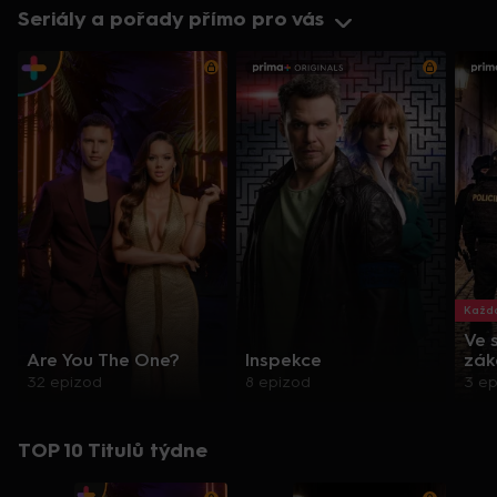
Seriály a pořady přímo pro vás
Každo
Ve 
Are You The One?
Inspekce
zák
32 epizod
8 epizod
3 e
TOP 10 Titulů týdne