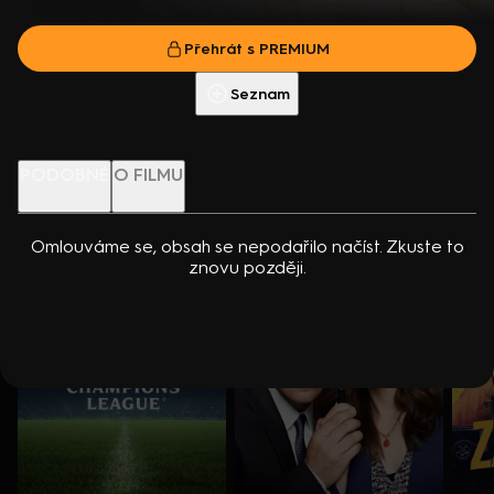
dcerou… Americko-kanadský kriminální seriál (2024). Hrají K.
K. Winslet, M. Schoenaerts, A. Rickman, S. Tucci, H. McCrory a
Přehrát s PREMIUM
Kreuková, R. Sutherland, A. Douglas, M. Loweová, S.
další. Režie A. Rickman
Přehrát s PREMIUM
Spracklinová a další
Více info
Přehrát ukázku
Seznam
Nenechte si ujít
PODOBNÉ
O FILMU
Omlouváme se, obsah se nepodařilo načíst. Zkuste to
znovu později.