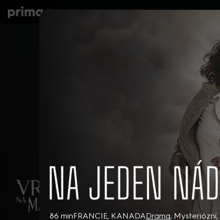
prima+
Seriály
Filmy
Děti
Zprávy
N
Na jeden nádech
86 min
FRANCIE, KANADA
Drama
,
Mysteriózní
,