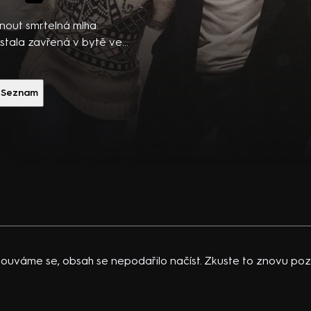
ibsons,
 po
inout smrtelná mlha.
 temná
stala zavřená v bytě ve
však pohání baterie,
vající
usí vydat ven, aby dceru
 K.
Hrají R. Duris, O.
Seznam
acklinová
ová a další. Režie D.
ouváme se, obsah se nepodařilo načíst. Zkuste to znovu pozd