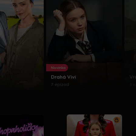
Novinka
Drahá Vivi
Vr
7 epizod
8 