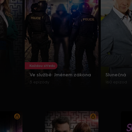
Každou středu
Ve službě: Jménem zákona
Slunečná
3 epizody
160 epizod