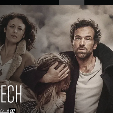
ovinky
Živě
TV program
Operátoři
Sci-fi