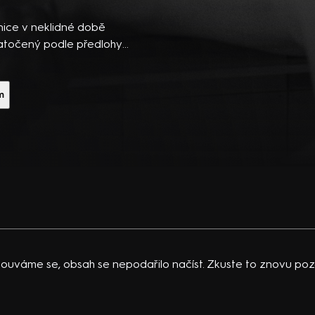
ibsons,
 po
nice v neklidné době
 temná
atočený podle předlohy
Somr, J. Zelenohorská, V.
vající
 K.
m
acklinová
ouváme se, obsah se nepodařilo načíst. Zkuste to znovu pozd