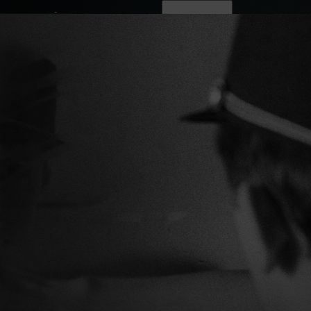
ovinky
Živě
TV program
Operátoři