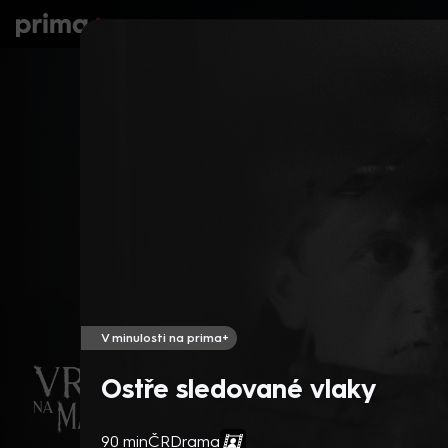
prima+
Seriály
Filmy
Děti
Zprávy
N
V minulosti na prima+
Ostře sledované vlaky
90 min
ČR
Drama